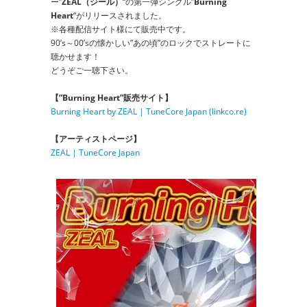
ー”
ZEAL（ジール）
“の第一弾シングル”
Burning
Heart
“がリリースされました。
※各種配信サイト様にて販売中です。
90’s～00’sの懐かしい”あの頃”のロックでストレートに
聴かせます！
どうぞご一聴下さい。
【”Burning Heart”販売サイト】
Burning Heart by ZEAL | TuneCore Japan (linkco.re)
【アーティストページ】
ZEAL | TuneCore Japan