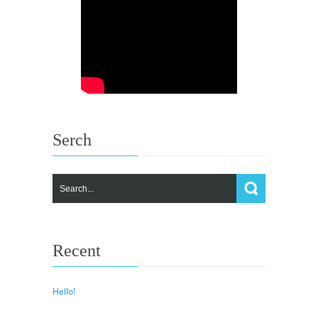
Serch
Recent
Hello!