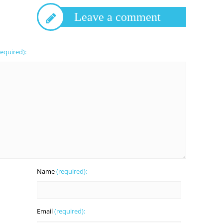
Leave a comment
required):
Name
(required):
Email
(required):