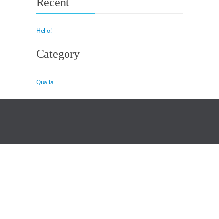
Recent
Hello!
Category
Qualia
Copyrights. © 2020 by Qualia Sound Design
Home
About Us
Profile
Demo & Works
ZEAL