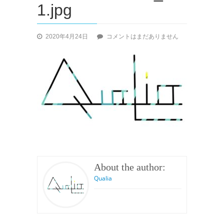
1.jpg
cropped-
2020年4月24日
コメントはまだありません
1587427584668_2-
1.jpg
へ
の
About the author:
Qualia