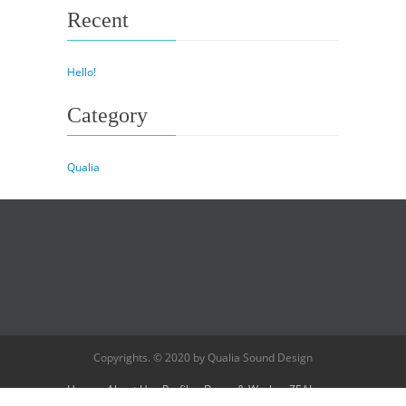
Recent
Hello!
Category
Qualia
Copyrights. © 2020 by Qualia Sound Design
Home
About Us
Profile
Demo & Works
ZEAL