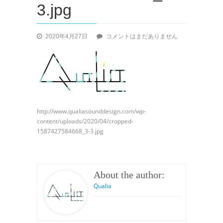
3.jpg
cropped-
2020年4月27日
コメントはまだありません
1587427584668_3-
3.jpg
へ
の
http://www.qualiasounddesign.com/wp-
content/uploads/2020/04/cropped-
1587427584668_3-3.jpg
About the author:
Qualia